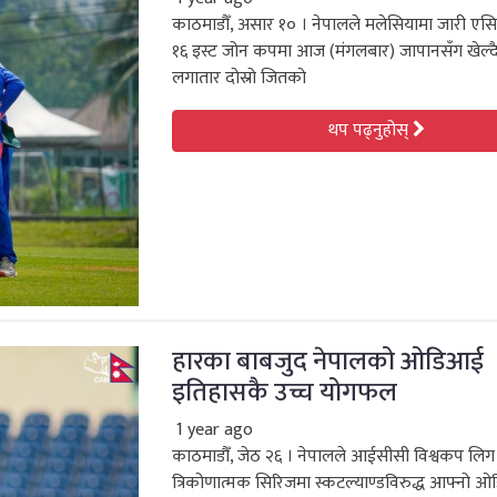
काठमाडौँ, असार १० । नेपालले मलेसियामा जारी एसिस
१६ इस्ट जोन कपमा आज (मंगलबार) जापानसँग खेल्द
लगातार दोस्रो जितको
थप पढ्नुहोस्
हारका बाबजुद नेपालको ओडिआई
इतिहासकै उच्च योगफल
1 year ago
काठमाडौँ, जेठ २६ । नेपालले आईसीसी विश्वकप लिग
त्रिकोणात्मक सिरिजमा स्कटल्याण्डविरुद्ध आफ्नो 