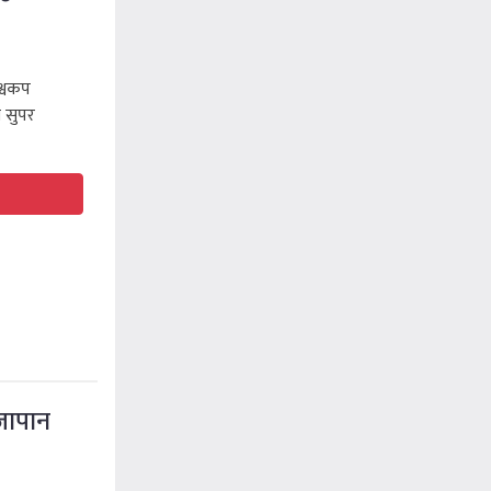
श्वकप
 सुपर
जापान