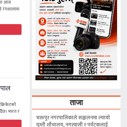
्गत आज
ेडे रंगशालामा
नेपाल
ताजा
क्रिकेटको
र्दैछ। भारत र
भक्तपुर नगरपालिकाले सञ्चालनमा ल्यायो
घुम्ती शौचालय, नगरवासी र पर्यटकलाई