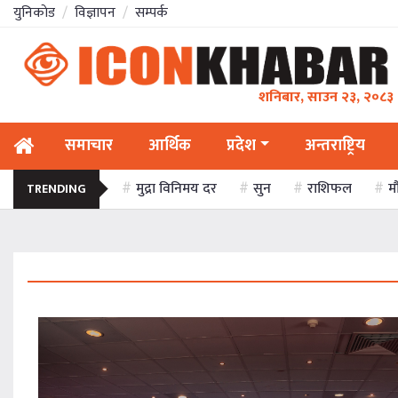
युनिकाेड
विज्ञापन
सम्पर्क
शनिबार, साउन २३, २०८३
समाचार
आर्थिक
प्रदेश
अन्तराष्ट्रिय
मुद्रा विनिमय दर
सुन
राशिफल
म
TRENDING