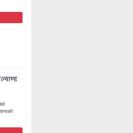
ल्याण्ड
ौथो
याण्डको