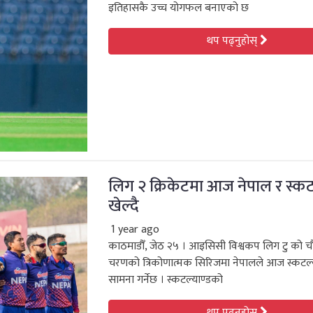
इतिहासकै उच्च योगफल बनाएको छ
थप पढ्नुहोस्
लिग २ क्रिकेटमा आज नेपाल र स्कट
खेल्दै
1 year ago
काठमाडौँ, जेठ २५ । आइसिसी विश्वकप लिग टु को च
चरणको त्रिकोणात्मक सिरिजमा नेपालले आज स्कटल्
सामना गर्नेछ । स्कटल्याण्डको
थप पढ्नुहोस्