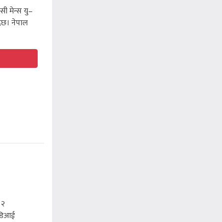
ी मेन्स यु–
ैछ। नेपाल
 २
ओडिआई