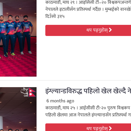
काठमाडौं, माघ २९ । आइसिसी टी–२० विश्वकपअन्तर
नेपालले इटालीसँग प्रतिस्पर्धा गर्दैछ । मुम्बईको वानख
दिउँसो ३ः१५
थप पढ्नुहोस्
इंग्ल्यान्डविरुद्ध पहिलो खेल खेल्दै 
6 months ago
काठमाडौं, माघ २५ । आईसीसी टी-२० पुरुष विश्वकप 
पहिलो खेलमा आज नेपालले इंग्ल्यान्डसँग प्रतिस्पर्धा ग
थप पढ्नुहोस्