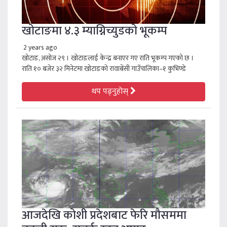
खोटाङमा ४.३ म्याग्निच्युडको भूकम्प
2 years ago
खोटाङ, असोज २९ । खोटाङलाई केन्द्र बनाएर गए राति भूकम्प गएको छ ।
राति १० बजेर ३२ मिनेटमा खोटाङको रावाबेंसी गाउँपालिका–१ कुभिण्डे
थप पढ्नुहोस्
आजदेखि कोशी प्रदेशबाट फेरि मौसममा