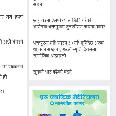
सहज
सार गत हप्ता
७ हजारमा एलपी ग्यास बिक्री गरेको
आरोपमा भक्तपुरका तुलसीराम त्वयना पक्राउ
 अझै बेपत्ता
भक्तपुरमा यहि साउन ३० गते गुञ्जिँदैछ अरुण
थापाको सम्झना, २७औँ स्मृति दिवसमा
सांगीतिक श्रद्धाञ्जली
२५ मा संकलन
सुनको भाउ बढेको बढ्यै
ो हो।
 छ।