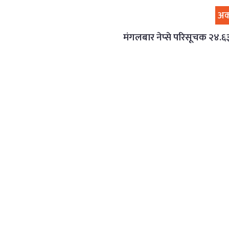
अर
मंगलबार नेप्से परिसूचक २४.६