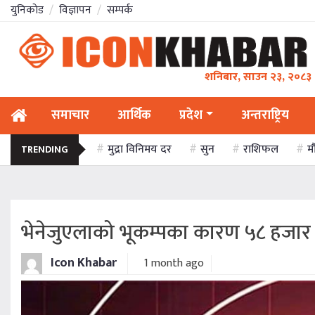
युनिकाेड
विज्ञापन
सम्पर्क
शनिबार, साउन २३, २०८३
समाचार
आर्थिक
प्रदेश
अन्तराष्ट्रिय
मुद्रा विनिमय दर
सुन
राशिफल
म
TRENDING
भेनेजुएलाको भूकम्पका कारण ५८ हजार भन
Icon Khabar
1 month ago