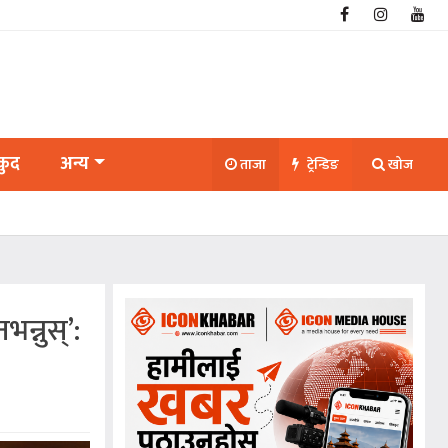
कुद
अन्य
ताजा
ट्रेन्डिङ
खोज
न्नुस्’: